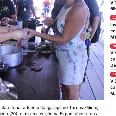
VÍ
fi
A
In
co
Ma
N
Ví
ca
De
E
VÍ
ca
Ma
é São João, afluente do Igarapé do Tarumã-Mirim,
bado (20), mais uma edição da Expomulher, com a