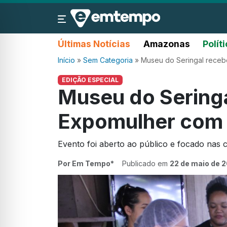
Últimas Notícias
Amazonas
Polít
Início
»
Sem Categoria
»
Museu do Seringal recebe
EDIÇÃO ESPECIAL
Museu do Seringa
Expomulher com o
Evento foi aberto ao público e focado nas 
Por Em Tempo*
Publicado em
22 de maio de 