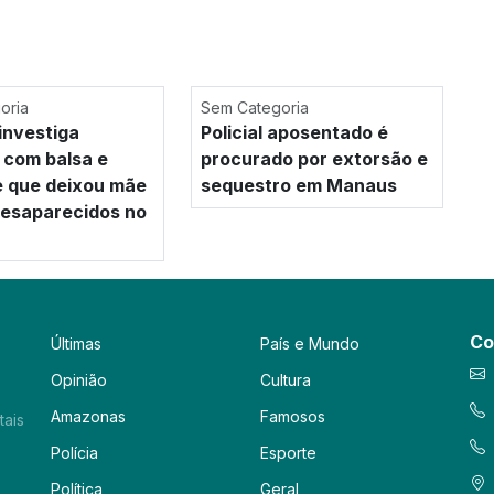
oria
Sem Categoria
investiga
Policial aposentado é
 com balsa e
procurado por extorsão e
e que deixou mãe
sequestro em Manaus
 desaparecidos no
Co
Últimas
País e Mundo
Opinião
Cultura
Amazonas
Famosos
tais
Polícia
Esporte
Política
Geral