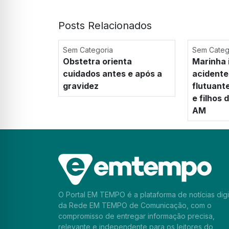
Posts Relacionados
Sem Categoria
Sem Categ
Obstetra orienta
Marinha 
cuidados antes e após a
acidente
gravidez
flutuant
e filhos
AM
O Portal EM TEMPO é a plataforma de notícias digi
da Rede EM TEMPO de Comunicação, com o
compromisso de entregar informação precisa,
relevante e independente para os leitores do