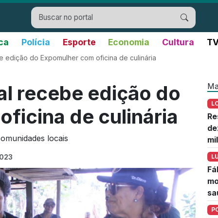
ica
Polícia
Esporte
Economia
Cultura
TV
 edição do Expomulher com oficina de culinária
Ma
l recebe edição do
L
ficina de culinária
Re
de
comunidades locais
mi
2023
L
Fá
mo
sa
P