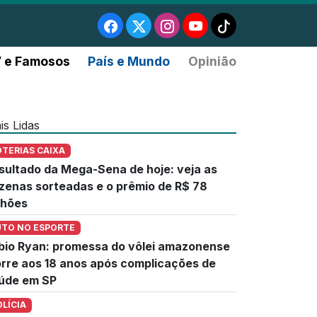
 e Famosos
País e Mundo
Opinião
is Lidas
OTERIAS CAIXA
sultado da Mega-Sena de hoje: veja as
zenas sorteadas e o prêmio de R$ 78
lhões
UTO NO ESPORTE
bio Ryan: promessa do vôlei amazonense
rre aos 18 anos após complicações de
úde em SP
OLÍCIA