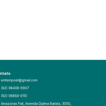
ntato
emtempoet@gmail.com
(92) 98408-6907
(92) 98859-0110
Amazonas Flat, Avenida Djalma Batista, 3000,