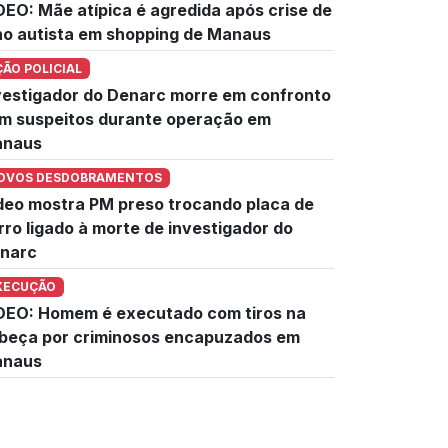
DEO: Mãe atípica é agredida após crise de
lho autista em shopping de Manaus
ÇÃO POLICIAL
vestigador do Denarc morre em confronto
m suspeitos durante operação em
naus
OVOS DESDOBRAMENTOS
deo mostra PM preso trocando placa de
rro ligado à morte de investigador do
narc
XECUÇÃO
DEO: Homem é executado com tiros na
beça por criminosos encapuzados em
naus