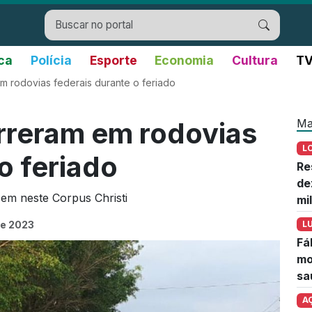
ica
Polícia
Esporte
Economia
Cultura
TV
 rodovias federais durante o feriado
Ma
rreram em rodovias
L
o feriado
Re
de
 em neste Corpus Christi
mi
de 2023
L
Fá
mo
sa
A