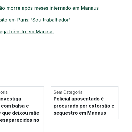
nhão morre após meses internado em Manaus
ito em Paris: ‘Sou trabalhador’
rega trânsito em Manaus
oria
Sem Categoria
investiga
Policial aposentado é
 com balsa e
procurado por extorsão e
e que deixou mãe
sequestro em Manaus
 desaparecidos no