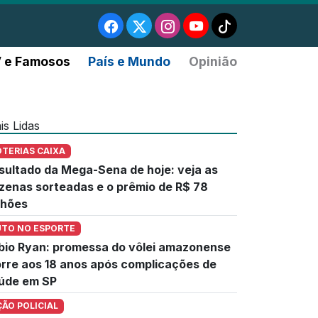
 e Famosos
País e Mundo
Opinião
is Lidas
OTERIAS CAIXA
sultado da Mega-Sena de hoje: veja as
zenas sorteadas e o prêmio de R$ 78
lhões
UTO NO ESPORTE
bio Ryan: promessa do vôlei amazonense
rre aos 18 anos após complicações de
úde em SP
ÇÃO POLICIAL