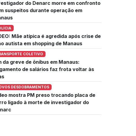
vestigador do Denarc morre em confronto
m suspeitos durante operação em
naus
OLÍCIA
DEO: Mãe atípica é agredida após crise de
lho autista em shopping de Manaus
RANSPORTE COLETIVO
m da greve de ônibus em Manaus:
gamento de salários faz frota voltar às
as
OVOS DESDOBRAMENTOS
deo mostra PM preso trocando placa de
rro ligado à morte de investigador do
narc