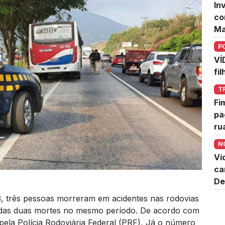
In
co
Ma
P
VÍ
fi
T
Fi
pa
ru
N
Ví
ca
De
3, três pessoas morreram em acidentes nas rodovias
tradas duas mortes no mesmo período. De acordo com
 pela Polícia Rodoviária Federal (PRF), Já o número