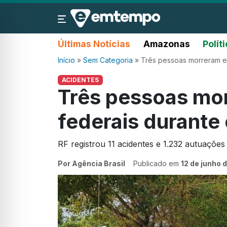
Últimas Notícias
Amazonas
Polít
Início
»
Sem Categoria
»
Três pessoas morreram em
ACIDENTES
Três pessoas mo
federais durante 
RF registrou 11 acidentes e 1.232 autuações
Por Agência Brasil
Publicado em
12 de junho 