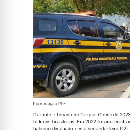
Reprodução PRF
Durante o feriado de Corpus Christi de 202
federais brasileiras. Em 2022 foram regis
balanço divulgado nesta segunda-feira (12)