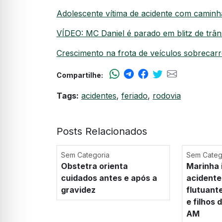
Adolescente vítima de acidente com cami
VÍDEO: MC Daniel é parado em blitz de trâns
Crescimento na frota de veículos sobrecar
Compartilhe:
Tags:
acidentes
,
feriado
,
rodovia
Posts Relacionados
Sem Categoria
Sem Categ
Obstetra orienta
Marinha 
cuidados antes e após a
acidente
gravidez
flutuant
e filhos
AM