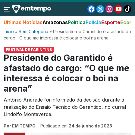
Últimas Notícias
Amazonas
Política
Polícia
Esporte
Econo
Início
»
Sem Categoria
»
Presidente do Garantido é afastado do
cargo: “O que me interessa é colocar o boi na arena”
FESTIVAL DE PARINTINS
Presidente do Garantido é
afastado do cargo: “O que me
interessa é colocar o boi na
arena”
Antônio Andrade foi informado da decisão durante a
realização do Ensaio Técnico do Garantido, no curral
Lindolfo Monteverde.
Por EM TEMPO
Publicado em
24 de junho de 2023