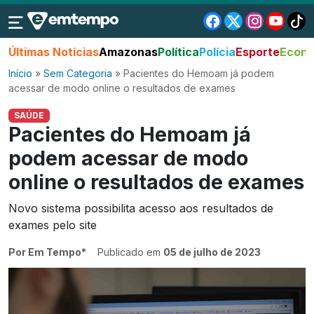
Últimas Notícias
Amazonas
Política
Polícia
Esporte
Econo
Início
»
Sem Categoria
»
Pacientes do Hemoam já podem
acessar de modo online o resultados de exames
SAÚDE
Pacientes do Hemoam já
podem acessar de modo
online o resultados de exames
Novo sistema possibilita acesso aos resultados de
exames pelo site
Por Em Tempo*
Publicado em
05 de julho de 2023