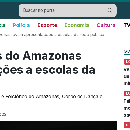
ica
Polícia
Esporte
Economia
Cultura
TV
zonas levam apresentações a escolas da rede pública
Ma
os do Amazonas
L
ões a escolas da
Re
de
mi
L
lé Folclórico do Amazonas, Corpo de Dança e
Fá
mo
2023
sa
P