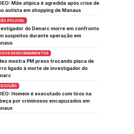
DEO: Mãe atípica é agredida após crise de
lho autista em shopping de Manaus
ÇÃO POLICIAL
vestigador do Denarc morre em confronto
m suspeitos durante operação em
naus
OVOS DESDOBRAMENTOS
deo mostra PM preso trocando placa de
rro ligado à morte de investigador do
narc
XECUÇÃO
DEO: Homem é executado com tiros na
beça por criminosos encapuzados em
naus