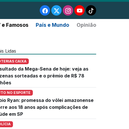
 e Famosos
País e Mundo
Opinião
is Lidas
OTERIAS CAIXA
sultado da Mega-Sena de hoje: veja as
zenas sorteadas e o prêmio de R$ 78
lhões
UTO NO ESPORTE
bio Ryan: promessa do vôlei amazonense
rre aos 18 anos após complicações de
úde em SP
OLÍCIA