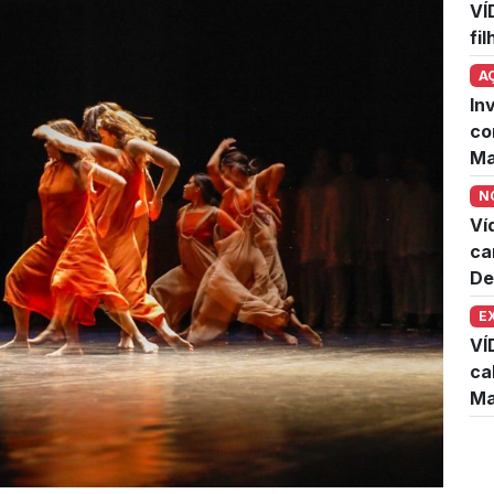
VÍ
fi
A
In
co
Ma
N
Ví
ca
De
E
VÍ
ca
Ma