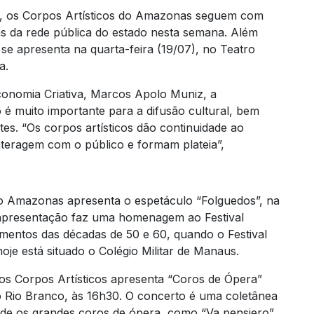
 os Corpos Artísticos do Amazonas seguem com
s da rede pública do estado nesta semana. Além
se apresenta na quarta-feira (19/07), no Teatro
a.
conomia Criativa, Marcos Apolo Muniz, a
o é muito importante para a difusão cultural, bem
es. “Os corpos artísticos dão continuidade ao
 interagem com o público e formam plateia”,
 do Amazonas apresenta o espetáculo “Folguedos”, na
 apresentação faz uma homenagem ao Festival
ntos das décadas de 50 e 60, quando o Festival
je está situado o Colégio Militar de Manaus.
dos Corpos Artísticos apresenta “Coros de Ópera”
o Rio Branco, às 16h30. O concerto é uma coletânea
de os grandes coros de ópera, como “Va pensiero”,