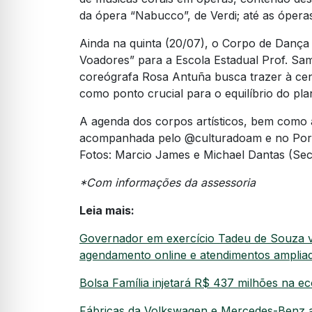
da ópera “Nabucco”, de Verdi; até as ópera
Ainda na quinta (20/07), o Corpo de Dança
Voadores” para a Escola Estadual Prof. Sa
coreógrafa Rosa Antuña busca trazer à ce
como ponto crucial para o equilíbrio do pla
A agenda dos corpos artísticos, bem como a
acompanhada pelo @culturadoam e no Porta
Fotos: Marcio James e Michael Dantas (Secr
*Com informações da assessoria
Leia mais:
Governador em exercício Tadeu de Souza vi
agendamento online e atendimentos amplia
Bolsa Família injetará R$ 437 milhões na
Fábricas da Volkswagen e Mercedes-Benz 