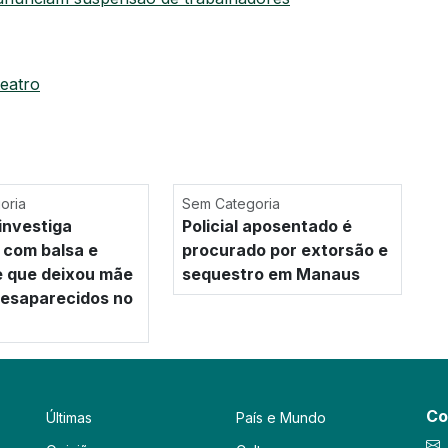
teatro
oria
Sem Categoria
investiga
Policial aposentado é
 com balsa e
procurado por extorsão e
e que deixou mãe
sequestro em Manaus
 desaparecidos no
Co
Últimas
País e Mundo