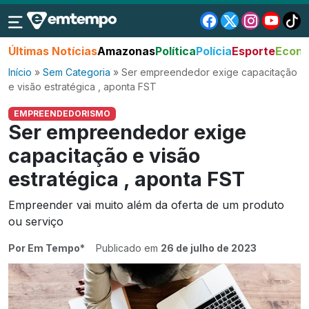
Últimas Notícias
Amazonas
Política
Polícia
Esporte
Econo
Início
»
Sem Categoria
»
Ser empreendedor exige capacitação
e visão estratégica , aponta FST
EMPREENDEDORISMO
Ser empreendedor exige
capacitação e visão
estratégica , aponta FST
Empreender vai muito além da oferta de um produto
ou serviço
Por Em Tempo*
Publicado em
26 de julho de 2023