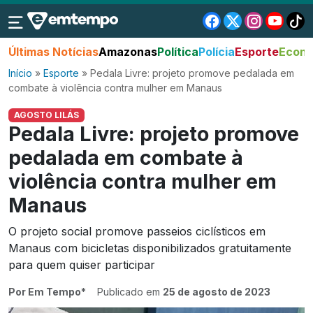
Últimas Notícias
Amazonas
Política
Polícia
Esporte
Econo
Início
»
Esporte
»
Pedala Livre: projeto promove pedalada em
combate à violência contra mulher em Manaus
AGOSTO LILÁS
Pedala Livre: projeto promove
pedalada em combate à
violência contra mulher em
Manaus
O projeto social promove passeios ciclísticos em
Manaus com bicicletas disponibilizados gratuitamente
para quem quiser participar
Por Em Tempo*
Publicado em
25 de agosto de 2023