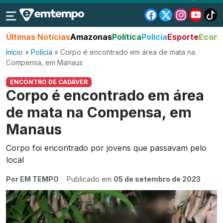
Últimas Notícias
Amazonas
Política
Polícia
Esporte
Econo
Início
»
Polícia
»
Corpo é encontrado em área de mata na
Compensa, em Manaus
ENCONTRO DE CADÁVER
Corpo é encontrado em área
de mata na Compensa, em
Manaus
Corpo foi encontrado por jovens que passavam pelo
local
Por EM TEMPO
Publicado em
05 de setembro de 2023