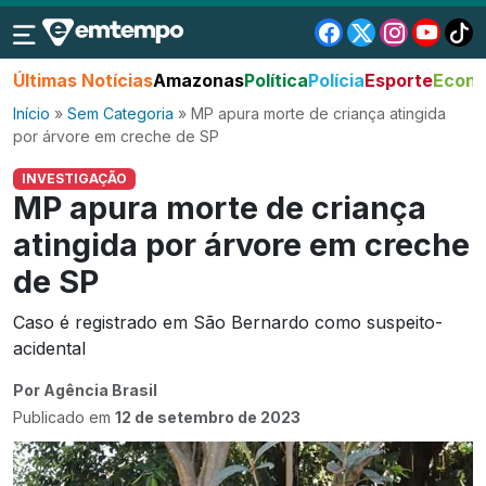
Últimas Notícias
Amazonas
Política
Polícia
Esporte
Econo
Início
»
Sem Categoria
»
MP apura morte de criança atingida
por árvore em creche de SP
INVESTIGAÇÃO
MP apura morte de criança
atingida por árvore em creche
de SP
Caso é registrado em São Bernardo como suspeito-
acidental
Por Agência Brasil
Publicado em
12 de setembro de 2023