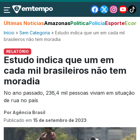
Últimas Notícias
Amazonas
Política
Polícia
Esporte
Econo
Início
»
Sem Categoria
»
Estudo indica que um em cada mil
brasileiros não tem moradia
RELATÓRIO
Estudo indica que um em
cada mil brasileiros não tem
moradia
No ano passado, 236,4 mil pessoas viviam em situação
de rua no país
Por Agência Brasil
Publicado em
15 de setembro de 2023