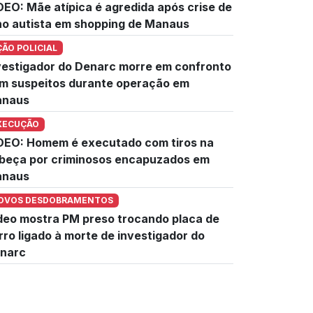
DEO: Mãe atípica é agredida após crise de
lho autista em shopping de Manaus
ÇÃO POLICIAL
vestigador do Denarc morre em confronto
m suspeitos durante operação em
naus
XECUÇÃO
DEO: Homem é executado com tiros na
beça por criminosos encapuzados em
naus
OVOS DESDOBRAMENTOS
deo mostra PM preso trocando placa de
rro ligado à morte de investigador do
narc