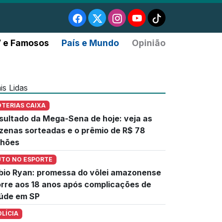
 e Famosos
País e Mundo
Opinião
is Lidas
OTERIAS CAIXA
sultado da Mega-Sena de hoje: veja as
zenas sorteadas e o prêmio de R$ 78
lhões
UTO NO ESPORTE
bio Ryan: promessa do vôlei amazonense
rre aos 18 anos após complicações de
úde em SP
OLÍCIA