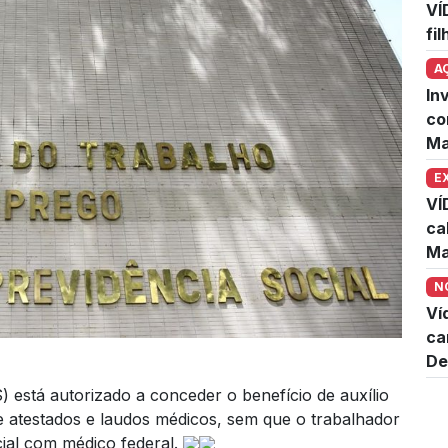
VÍ
fi
A
In
co
Ma
E
VÍ
ca
Ma
N
Ví
ca
De
) está autorizado a conceder o benefício de auxílio
 atestados e laudos médicos, sem que o trabalhador
cial com médico federal.