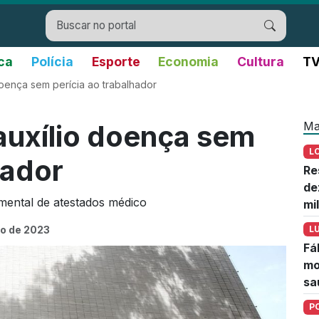
ica
Polícia
Esporte
Economia
Cultura
TV
oença sem perícia ao trabalhador
Ma
auxílio doença sem
L
hador
Re
de
mental de atestados médico
mi
ro de 2023
L
Fá
mo
sa
P