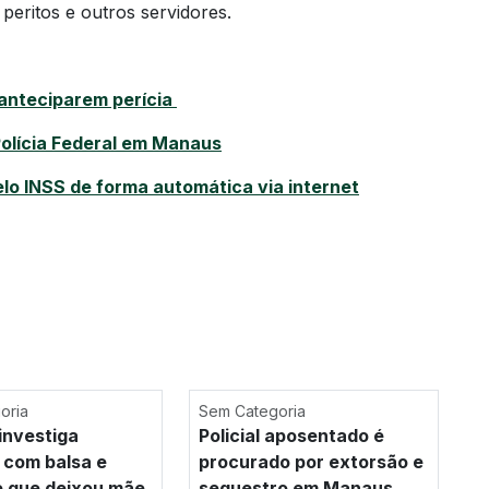
eritos e outros servidores.
 anteciparem perícia
Polícia Federal em Manaus
lo INSS de forma automática via internet
oria
Sem Categoria
investiga
Policial aposentado é
 com balsa e
procurado por extorsão e
e que deixou mãe
sequestro em Manaus