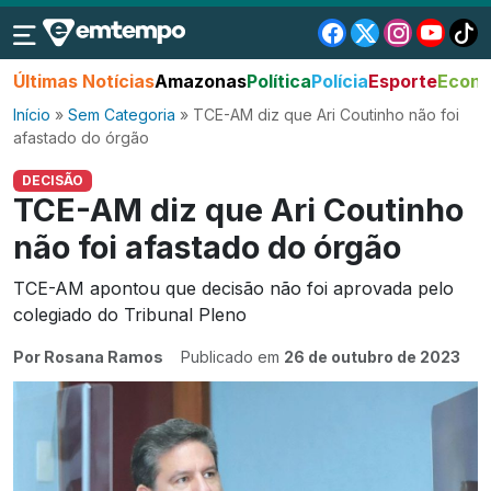
Últimas Notícias
Amazonas
Política
Polícia
Esporte
Econo
Início
»
Sem Categoria
»
TCE-AM diz que Ari Coutinho não foi
afastado do órgão
DECISÃO
TCE-AM diz que Ari Coutinho
não foi afastado do órgão
TCE-AM apontou que decisão não foi aprovada pelo
colegiado do Tribunal Pleno
Por Rosana Ramos
Publicado em
26 de outubro de 2023