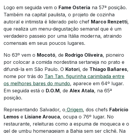
Logo em seguida vem o
Fame Osteria
na 57ª posição.
Também na capital paulista, o projeto de cozinha
autoral e intimista é liderado pelo chef
Marco Renzetti
,
que realiza um menu-degustação semanal que é um
verdadeiro passeio por uma Itália moderna, atraindo
comensais em seus poucos lugares.
No 63º vem o
Mocotó
, de
Rodrigo Oliveira
, pioneiro
por colocar a comida nordestina sertaneja no prato e
difundi-la em São Paulo. O
Kotori
, de
Thiago Bañares
,
nome por trás do
Tan Tan, figurinha carimbada entre
os melhores bares do mundo
, aparece em 64º lugar.
Em seguida está o
D.O.M
, de
Alex Atala
, na 65ª
posição.
Representando Salvador, o
Origem
, dos chefs
Fabrício
Lemos
e
Lisiane Arouca
, ocupa o 76º lugar. No
restaurante, releituras como a espuma de moqueca e o
gel de umbu homenageiam a Bahia sem ser clichê. Na