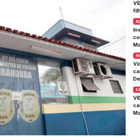
VÍ
fi
A
In
co
Ma
N
Ví
ca
De
E
VÍ
ca
Ma