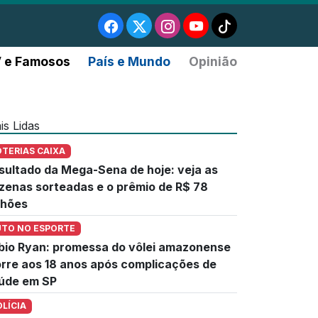
 e Famosos
País e Mundo
Opinião
is Lidas
OTERIAS CAIXA
sultado da Mega-Sena de hoje: veja as
zenas sorteadas e o prêmio de R$ 78
lhões
UTO NO ESPORTE
bio Ryan: promessa do vôlei amazonense
rre aos 18 anos após complicações de
úde em SP
OLÍCIA