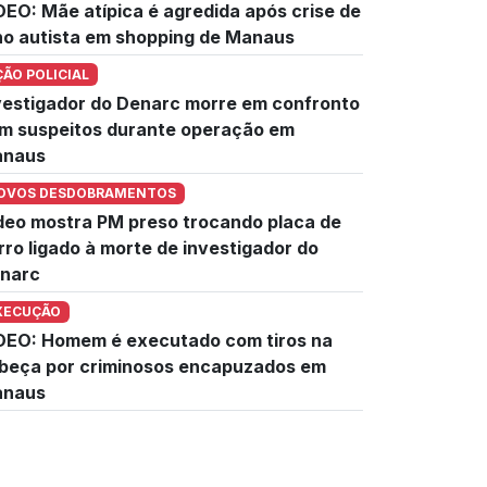
DEO: Mãe atípica é agredida após crise de
lho autista em shopping de Manaus
ÇÃO POLICIAL
vestigador do Denarc morre em confronto
m suspeitos durante operação em
naus
OVOS DESDOBRAMENTOS
deo mostra PM preso trocando placa de
rro ligado à morte de investigador do
narc
XECUÇÃO
DEO: Homem é executado com tiros na
beça por criminosos encapuzados em
naus