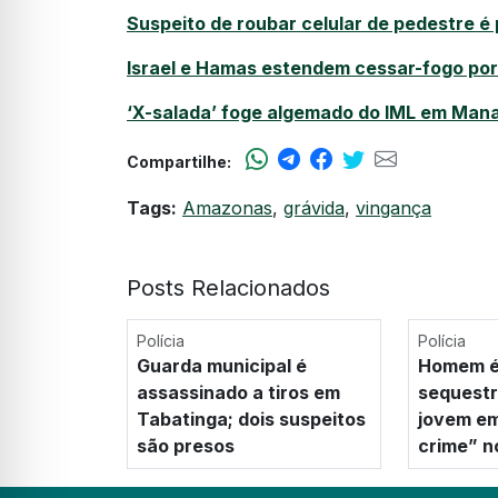
Suspeito de roubar celular de pedestre 
Israel e Hamas estendem cessar-fogo por
‘X-salada’ foge algemado do IML em Ma
Compartilhe:
Tags:
Amazonas
,
grávida
,
vingança
Posts Relacionados
Polícia
Polícia
Guarda municipal é
Homem é
assassinado a tiros em
sequestr
Tabatinga; dois suspeitos
jovem em
são presos
crime” 