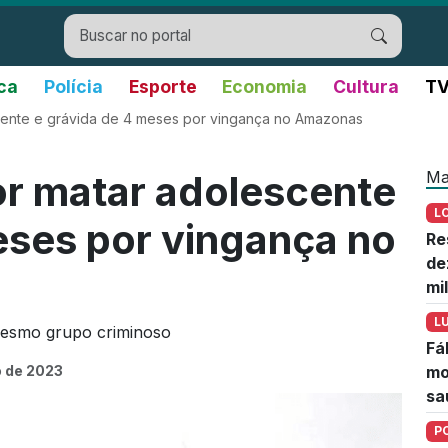
ica
Polícia
Esporte
Economia
Cultura
TV
cente e grávida de 4 meses por vingança no Amazonas
Ma
r matar adolescente
L
eses por vingança no
Re
de
mi
L
mesmo grupo criminoso
Fá
 de 2023
mo
sa
P