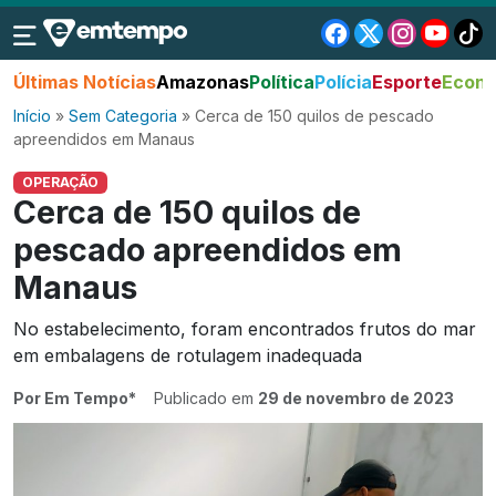
Últimas Notícias
Amazonas
Política
Polícia
Esporte
Econo
Início
»
Sem Categoria
»
Cerca de 150 quilos de pescado
apreendidos em Manaus
OPERAÇÃO
Cerca de 150 quilos de
pescado apreendidos em
Manaus
No estabelecimento, foram encontrados frutos do mar
em embalagens de rotulagem inadequada
Por Em Tempo*
Publicado em
29 de novembro de 2023