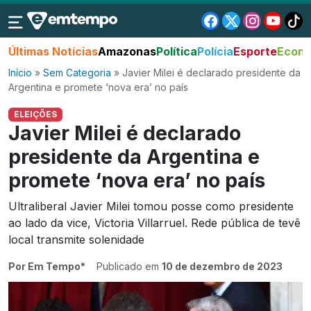
Últimas Notícias
Amazonas
Política
Polícia
Esporte
Econo
Início
»
Sem Categoria
»
Javier Milei é declarado presidente da
Argentina e promete ‘nova era’ no país
ELEIÇÕES
Javier Milei é declarado
presidente da Argentina e
promete ‘nova era’ no país
Ultraliberal Javier Milei tomou posse como presidente
ao lado da vice, Victoria Villarruel. Rede pública de tevê
local transmite solenidade
Por Em Tempo*
Publicado em
10 de dezembro de 2023