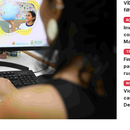
VÍ
fi
A
In
co
Ma
T
Fi
pa
ru
N
Ví
ca
De