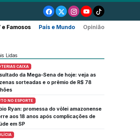
 e Famosos
País e Mundo
Opinião
is Lidas
OTERIAS CAIXA
sultado da Mega-Sena de hoje: veja as
zenas sorteadas e o prêmio de R$ 78
lhões
UTO NO ESPORTE
bio Ryan: promessa do vôlei amazonense
rre aos 18 anos após complicações de
úde em SP
OLÍCIA