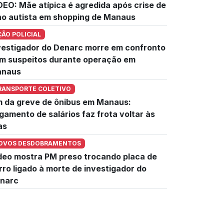
DEO: Mãe atípica é agredida após crise de
lho autista em shopping de Manaus
ÇÃO POLICIAL
vestigador do Denarc morre em confronto
m suspeitos durante operação em
naus
RANSPORTE COLETIVO
m da greve de ônibus em Manaus:
gamento de salários faz frota voltar às
as
OVOS DESDOBRAMENTOS
deo mostra PM preso trocando placa de
rro ligado à morte de investigador do
narc