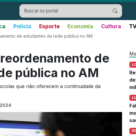
ica
Polícia
Esporte
Economia
Cultura
TV
enamento de estudantes da rede pública no AM
Ma
a reordenamento de
L
de pública no AM
Re
de
scolas que não oferecem a continuidade da
mi
L
e 2024
Fá
mo
sa
P