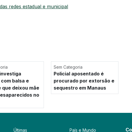
das redes estadual e municipal
oria
Sem Categoria
investiga
Policial aposentado é
 com balsa e
procurado por extorsão e
e que deixou mãe
sequestro em Manaus
 desaparecidos no
Co
Últimas
País e Mundo