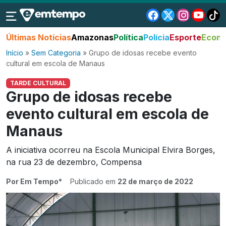
Últimas Notícias
Amazonas
Política
Polícia
Esporte
Econo
Início
»
Sem Categoria
»
Grupo de idosas recebe evento
cultural em escola de Manaus
TARDE CULTURAL
Grupo de idosas recebe
evento cultural em escola de
Manaus
A iniciativa ocorreu na Escola Municipal Elvira Borges,
na rua 23 de dezembro, Compensa
Por Em Tempo*
Publicado em
22 de março de 2022