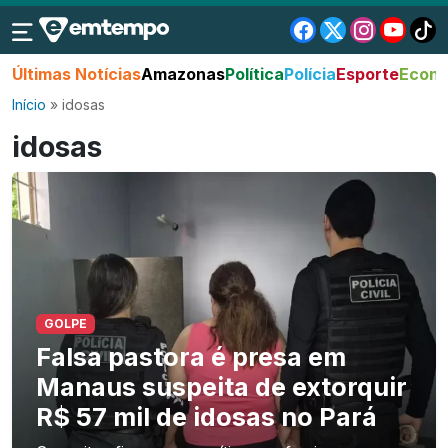
Últimas Notícias
Amazonas
Política
Polícia
Esporte
Econo
Início
»
idosas
idosas
GOLPE
Falsa pastora é presa em
Manaus suspeita de extorquir
R$ 57 mil de idosas no Pará