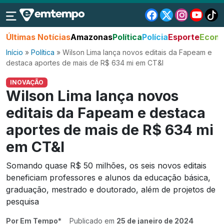
Últimas Notícias
Amazonas
Política
Polícia
Esporte
Econo
Início
»
Política
»
Wilson Lima lança novos editais da Fapeam e
destaca aportes de mais de R$ 634 mi em CT&I
INOVAÇÃO
Wilson Lima lança novos
editais da Fapeam e destaca
aportes de mais de R$ 634 mi
em CT&I
Somando quase R$ 50 milhões, os seis novos editais
beneficiam professores e alunos da educação básica,
graduação, mestrado e doutorado, além de projetos de
pesquisa
Por Em Tempo*
Publicado em
25 de janeiro de 2024