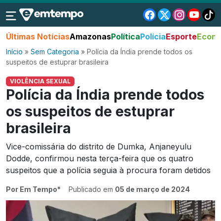
Últimas Notícias
Amazonas
Política
Polícia
Esporte
Econo
Início
»
Sem Categoria
»
Polícia da Índia prende todos os
suspeitos de estuprar brasileira
VIOLÊNCIA SEXUAL
Polícia da Índia prende todos
os suspeitos de estuprar
brasileira
Vice-comissária do distrito de Dumka, Anjaneyulu
Dodde, confirmou nesta terça-feira que os quatro
suspeitos que a polícia seguia à procura foram detidos
Por Em Tempo*
Publicado em
05 de março de 2024