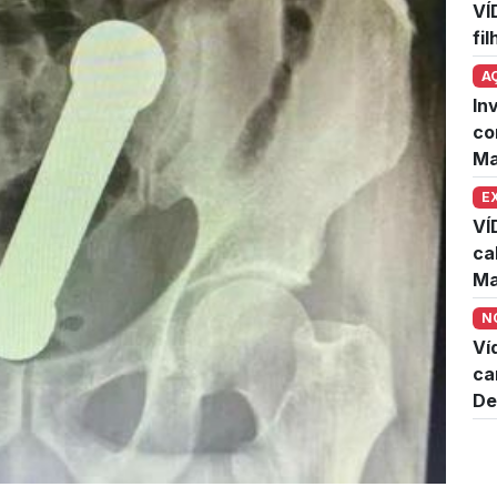
VÍ
fi
A
In
co
Ma
E
VÍ
ca
Ma
N
Ví
ca
De