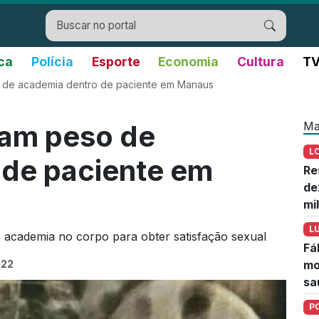
ica
Polícia
Esporte
Economia
Cultura
TV
 de academia dentro de paciente em Manaus
Ma
am peso de
L
 de paciente em
Re
de
mi
L
de academia no corpo para obter satisfação sexual
Fá
022
mo
sa
P