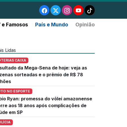
 e Famosos
País e Mundo
Opinião
is Lidas
OTERIAS CAIXA
sultado da Mega-Sena de hoje: veja as
zenas sorteadas e o prêmio de R$ 78
lhões
UTO NO ESPORTE
bio Ryan: promessa do vôlei amazonense
rre aos 18 anos após complicações de
úde em SP
OLÍCIA