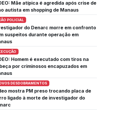
DEO: Mãe atípica é agredida após crise de
lho autista em shopping de Manaus
ÇÃO POLICIAL
vestigador do Denarc morre em confronto
m suspeitos durante operação em
naus
XECUÇÃO
DEO: Homem é executado com tiros na
beça por criminosos encapuzados em
naus
OVOS DESDOBRAMENTOS
deo mostra PM preso trocando placa de
rro ligado à morte de investigador do
narc