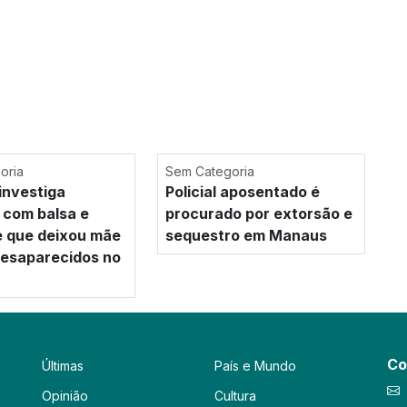
oria
Sem Categoria
investiga
Policial aposentado é
 com balsa e
procurado por extorsão e
e que deixou mãe
sequestro em Manaus
 desaparecidos no
Co
Últimas
País e Mundo
Opinião
Cultura