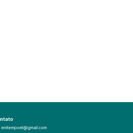
ntato
emtempoet@gmail.com