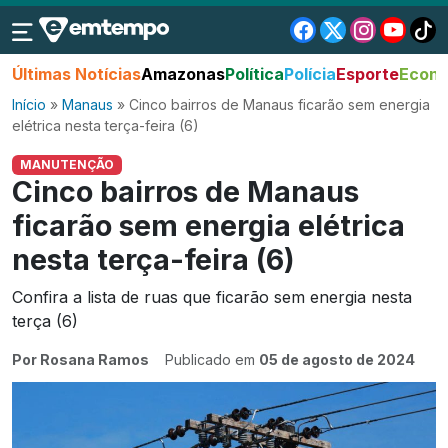
Últimas Notícias
Amazonas
Política
Polícia
Esporte
Econo
Início
»
Manaus
»
Cinco bairros de Manaus ficarão sem energia
elétrica nesta terça-feira (6)
MANUTENÇÃO
Cinco bairros de Manaus
ficarão sem energia elétrica
nesta terça-feira (6)
Confira a lista de ruas que ficarão sem energia nesta
terça (6)
Por Rosana Ramos
Publicado em
05 de agosto de 2024