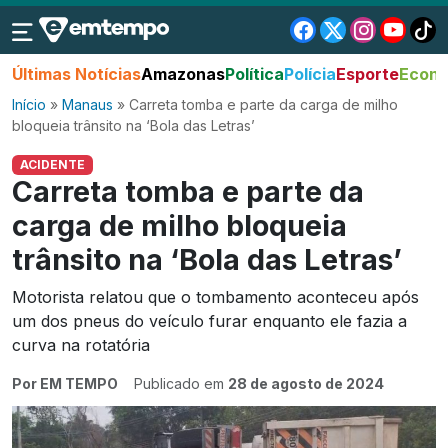
Últimas Notícias
Amazonas
Política
Polícia
Esporte
Econo
Início
»
Manaus
»
Carreta tomba e parte da carga de milho
bloqueia trânsito na ‘Bola das Letras’
ACIDENTE
Carreta tomba e parte da
carga de milho bloqueia
trânsito na ‘Bola das Letras’
Motorista relatou que o tombamento aconteceu após
um dos pneus do veículo furar enquanto ele fazia a
curva na rotatória
Por EM TEMPO
Publicado em
28 de agosto de 2024