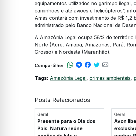
equipamentos utilizados no garimpo ilegal, 
caminhões e até aviões e helicópteros”, in
Amas contará com investimento de R$ 1,2 
administrado pelo Banco Nacional de Dese
A Amazônia Legal ocupa 58% do território 
Norte (Acre, Amapá, Amazonas, Pará, Rond
Grosso) e Nordeste (Maranhão).
Compartilhe:
Tags:
Amazônia Legal
,
crimes ambientais
,
p
Posts Relacionados
Geral
Geral
Presente para o Dia dos
Avon lib
Pais: Natura reúne
exclusiv
opções de kits e
ganhar G