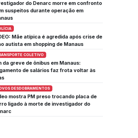
vestigador do Denarc morre em confronto
m suspeitos durante operação em
naus
OLÍCIA
DEO: Mãe atípica é agredida após crise de
lho autista em shopping de Manaus
RANSPORTE COLETIVO
m da greve de ônibus em Manaus:
gamento de salários faz frota voltar às
as
OVOS DESDOBRAMENTOS
deo mostra PM preso trocando placa de
rro ligado à morte de investigador do
narc