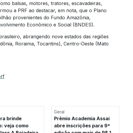
como balsas, motores, tratores, escavadeiras,
formou a PRF ao destacar, em nota, que o Plano
bilhão provenientes do Fundo Amazônia,
nvolvimento Econômico e Social (BNDES).
brasileiro, abrangendo nove estados das regiões
ônia, Roraima, Tocantins), Centro-Oeste (Mato
rf
Geral
era brinde
Prêmio Academia Assaí
o: veja como
abre inscrições para 9ª
loss A Boiadeira
edição com mais de R$ 1