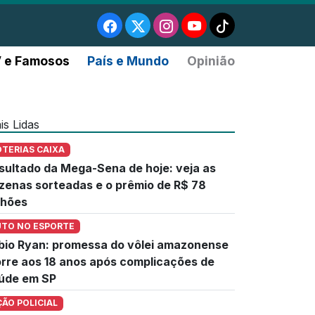
 e Famosos
País e Mundo
Opinião
is Lidas
OTERIAS CAIXA
sultado da Mega-Sena de hoje: veja as
zenas sorteadas e o prêmio de R$ 78
lhões
UTO NO ESPORTE
bio Ryan: promessa do vôlei amazonense
rre aos 18 anos após complicações de
úde em SP
ÇÃO POLICIAL