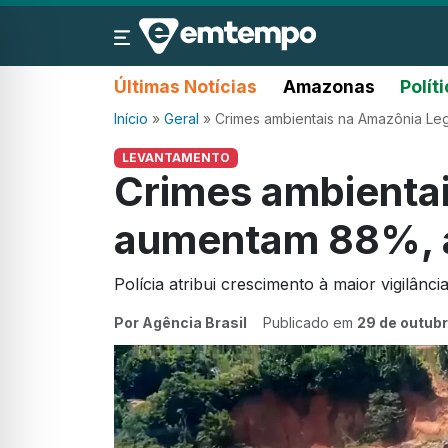
Últimas Notícias
Amazonas
Polít
Início
»
Geral
»
Crimes ambientais na Amazônia L
LEVANTAMENTO
Crimes ambienta
aumentam 88%, 
Polícia atribui crescimento à maior vigilânci
Por Agência Brasil
Publicado em
29 de outub