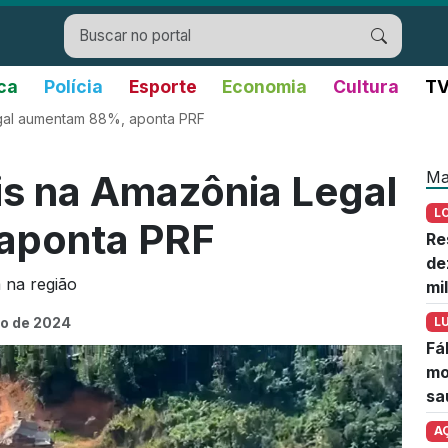
ica
Polícia
Esporte
Economia
Cultura
TV
egal aumentam 88%, aponta PRF
Ma
is na Amazônia Legal
L
aponta PRF
Re
de
a na região
mi
ro de 2024
L
Fá
mo
sa
A