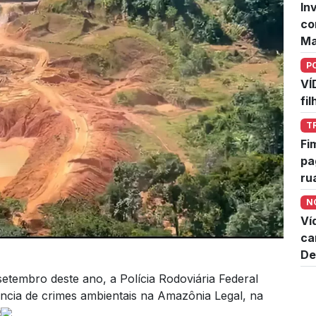
In
co
Ma
P
VÍ
fi
T
Fi
pa
ru
N
Ví
ca
De
 setembro deste ano, a Polícia Rodoviária Federal
cia de crimes ambientais na Amazônia Legal, na