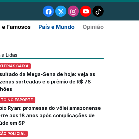
 e Famosos
País e Mundo
Opinião
is Lidas
OTERIAS CAIXA
sultado da Mega-Sena de hoje: veja as
zenas sorteadas e o prêmio de R$ 78
lhões
UTO NO ESPORTE
bio Ryan: promessa do vôlei amazonense
rre aos 18 anos após complicações de
úde em SP
ÇÃO POLICIAL