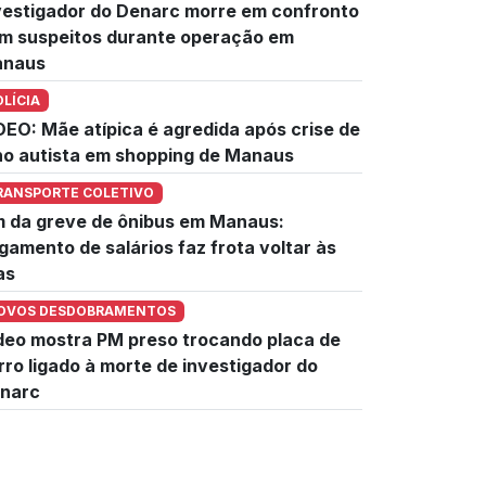
vestigador do Denarc morre em confronto
m suspeitos durante operação em
naus
OLÍCIA
DEO: Mãe atípica é agredida após crise de
lho autista em shopping de Manaus
RANSPORTE COLETIVO
m da greve de ônibus em Manaus:
gamento de salários faz frota voltar às
as
OVOS DESDOBRAMENTOS
deo mostra PM preso trocando placa de
rro ligado à morte de investigador do
narc