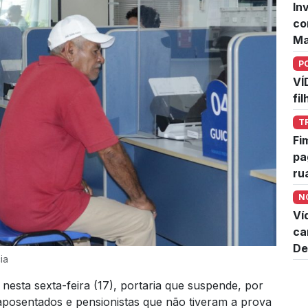
In
co
Ma
P
VÍ
fi
T
Fi
pa
ru
N
Ví
ca
De
ia
 nesta sexta-feira (17), portaria que suspende, por
aposentados e pensionistas que não tiveram a prova