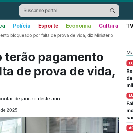
ica
Polícia
Esporte
Economia
Cultura
TV
to bloqueado por falta de prova de vida, diz Ministério
Ma
 terão pagamento
L
ta de prova de vida,
Re
de
mi
L
ontar de janeiro deste ano
Fá
o de 2025
mo
sa
A