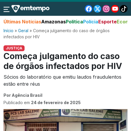
Últimas Notícias
Amazonas
Política
Polícia
Esporte
Econo
Início
»
Geral
»
Começa julgamento do caso de órgãos
infectados por HIV
JUSTIÇA
Começa julgamento do caso
de órgãos infectados por HIV
Sócios do laboratório que emitiu laudos fraudulentos
estão entre réus
Por Agência Brasil
Publicado em
24 de fevereiro de 2025