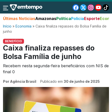
Últimas Notícias
Amazonas
Política
Polícia
Esporte
Econo
Início
»
Economia
»
Caixa finaliza repasses do Bolsa Família de
junho
BENEFÍCIO
Caixa finaliza repasses do
Bolsa Família de junho
Recebem nesta segunda-feira beneficiários com NIS de
final 0
Por Agência Brasil
Publicado em
30 de junho de 2025