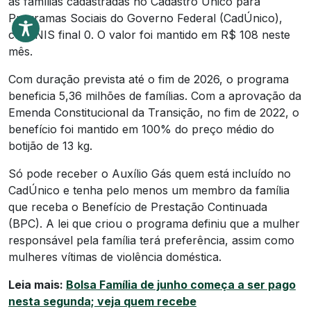
às famílias cadastradas no Cadastro Único para
Programas Sociais do Governo Federal (CadÚnico),
com NIS final 0. O valor foi mantido em R$ 108 neste
mês.
Com duração prevista até o fim de 2026, o programa
beneficia 5,36 milhões de famílias. Com a aprovação da
Emenda Constitucional da Transição, no fim de 2022, o
benefício foi mantido em 100% do preço médio do
botijão de 13 kg.
Só pode receber o Auxílio Gás quem está incluído no
CadÚnico e tenha pelo menos um membro da família
que receba o Benefício de Prestação Continuada
(BPC). A lei que criou o programa definiu que a mulher
responsável pela família terá preferência, assim como
mulheres vítimas de violência doméstica.
Leia mais:
Bolsa Família de junho começa a ser pago
nesta segunda; veja quem recebe