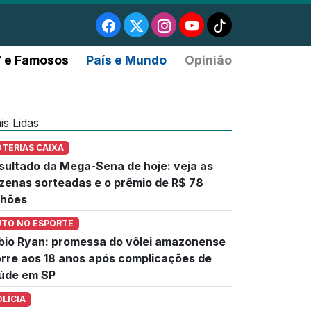
 e Famosos
País e Mundo
Opinião
is Lidas
OTERIAS CAIXA
sultado da Mega-Sena de hoje: veja as
zenas sorteadas e o prêmio de R$ 78
lhões
UTO NO ESPORTE
bio Ryan: promessa do vôlei amazonense
rre aos 18 anos após complicações de
úde em SP
OLÍCIA