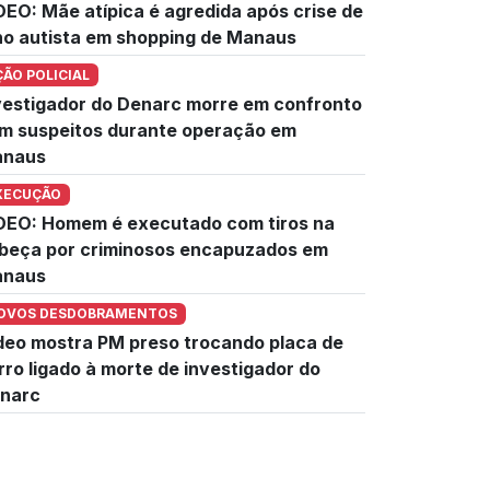
DEO: Mãe atípica é agredida após crise de
lho autista em shopping de Manaus
ÇÃO POLICIAL
vestigador do Denarc morre em confronto
m suspeitos durante operação em
naus
XECUÇÃO
DEO: Homem é executado com tiros na
beça por criminosos encapuzados em
naus
OVOS DESDOBRAMENTOS
deo mostra PM preso trocando placa de
rro ligado à morte de investigador do
narc