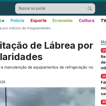
ica
Polícia
Esporte
Economia
Cultura
TV
 por indícios de irregularidades
Ma
itação de Lábrea por
L
ularidades
Re
de
ra manutenção de equipamentos de refrigeração no
mi
L
2025
Fá
mo
sa
P