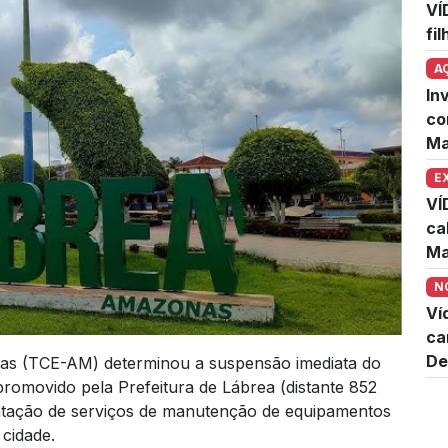
VÍ
fi
A
In
co
Ma
E
VÍ
ca
Ma
N
Ví
ca
De
as (TCE-AM) determinou a suspensão imediata do
omovido pela Prefeitura de Lábrea (distante 852
atação de serviços de manutenção de equipamentos
 cidade.