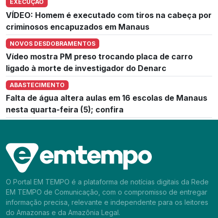
EXECUÇÃO
VÍDEO: Homem é executado com tiros na cabeça por
criminosos encapuzados em Manaus
NOVOS DESDOBRAMENTOS
Vídeo mostra PM preso trocando placa de carro
ligado à morte de investigador do Denarc
ABASTECIMENTO
Falta de água altera aulas em 16 escolas de Manaus
nesta quarta-feira (5); confira
O Portal EM TEMPO é a plataforma de notícias digitais da Rede
EM TEMPO de Comunicação, com o compromisso de entregar
informação precisa, relevante e independente para os leitores
do Amazonas e da Amazônia Legal.