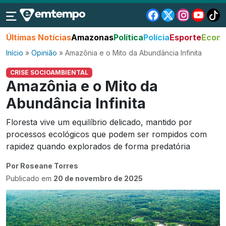
Últimas Notícias
Amazonas
Política
Polícia
Esporte
Econo
Início
»
Opinião
»
Amazônia e o Mito da Abundância Infinita
CRISE SOCIOAMBIENTAL
Amazônia e o Mito da
Abundância Infinita
Floresta vive um equilíbrio delicado, mantido por
processos ecológicos que podem ser rompidos com
rapidez quando explorados de forma predatória
Por Roseane Torres
Publicado em
20 de novembro de 2025