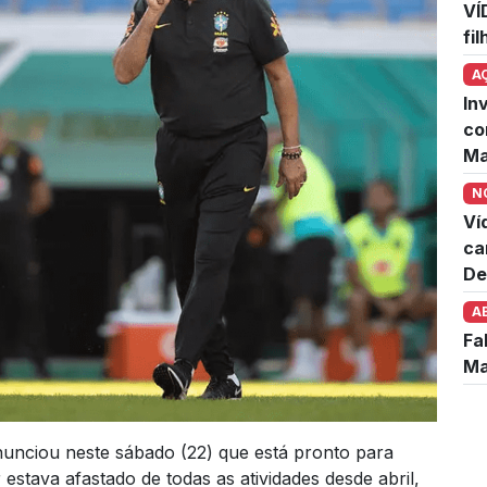
VÍ
fi
A
In
co
Ma
N
Ví
ca
De
A
Fa
Ma
anunciou neste sábado (22) que está pronto para
r estava afastado de todas as atividades desde abril,