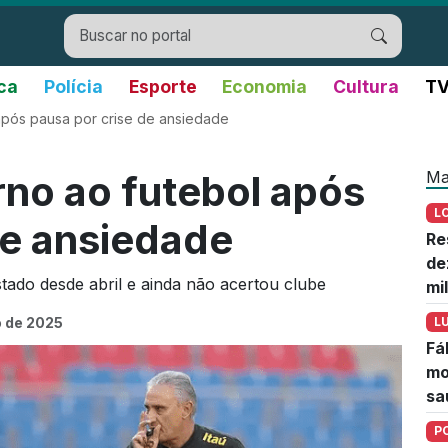
ica
Polícia
Esporte
Economia
Cultura
TV
 após pausa por crise de ansiedade
Ma
rno ao futebol após
L
de ansiedade
Re
de
stado desde abril e ainda não acertou clube
mi
 de 2025
L
Fá
mo
sa
P