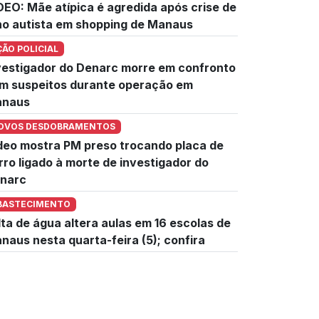
DEO: Mãe atípica é agredida após crise de
lho autista em shopping de Manaus
ÇÃO POLICIAL
vestigador do Denarc morre em confronto
m suspeitos durante operação em
naus
OVOS DESDOBRAMENTOS
deo mostra PM preso trocando placa de
rro ligado à morte de investigador do
narc
BASTECIMENTO
lta de água altera aulas em 16 escolas de
naus nesta quarta-feira (5); confira