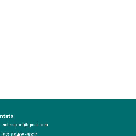
ntato
emtempoet@gmail.com
(92) 98408-6907