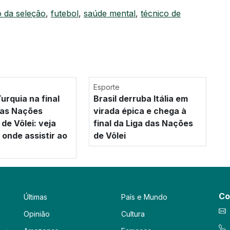
o da seleção
,
futebol
,
saúde mental
,
técnico de
Esporte
Turquia na final
Brasil derruba Itália em
das Nações
virada épica e chega à
de Vôlei: veja
final da Liga das Nações
 onde assistir ao
de Vôlei
Co
Últimas
País e Mundo
Opinião
Cultura