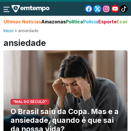
Últimas Notícias
Amazonas
Política
Polícia
Esporte
Econo
Início
»
ansiedade
ansiedade
“MAL DO SÉCULO”
O Brasil saiu da Copa. Mas e a
ansiedade, quando é que sai
da nossa vida?