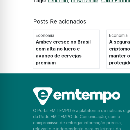
Tags:
benefício
,
bolsa família
,
Caixa Econô
Posts Relacionados
Economia
Economia
Ambev cresce no Brasil
A segura
com alta no lucro e
criptom
avanço de cervejas
manter os
premium
protegid
O Portal EM TEMPO é a plataforma de notícias digi
da Rede EM TEMPO de Comunicação, com o
compromisso de entregar informação precisa,
relevante e independente para os leitores do