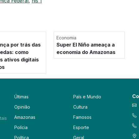
mica Federal
,
nis 1
Economia
nça por trás das
Super El Niño ameaça a
oedas: como
economia do Amazonas
 ativos digitais
os
Co
Últimas
País e Mundo
Opinião
Cultura
Amazonas
Famosos
tais
Polícia
Esporte
Política
Geral