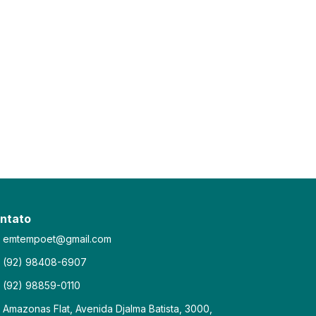
ntato
emtempoet@gmail.com
(92) 98408-6907
(92) 98859-0110
Amazonas Flat, Avenida Djalma Batista, 3000,