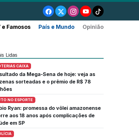
 e Famosos
País e Mundo
Opinião
is Lidas
OTERIAS CAIXA
sultado da Mega-Sena de hoje: veja as
zenas sorteadas e o prêmio de R$ 78
lhões
UTO NO ESPORTE
bio Ryan: promessa do vôlei amazonense
rre aos 18 anos após complicações de
úde em SP
OLÍCIA