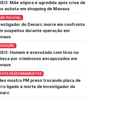
DEO: Mãe atípica é agredida após crise de
lho autista em shopping de Manaus
ÇÃO POLICIAL
vestigador do Denarc morre em confronto
m suspeitos durante operação em
naus
XECUÇÃO
DEO: Homem é executado com tiros na
beça por criminosos encapuzados em
naus
OVOS DESDOBRAMENTOS
deo mostra PM preso trocando placa de
rro ligado à morte de investigador do
narc