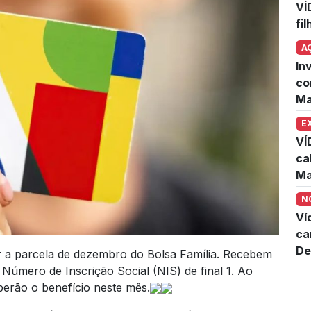
VÍ
fi
A
In
co
Ma
E
VÍ
ca
Ma
N
Ví
ca
De
 a parcela de dezembro do Bolsa Família. Recebem
 Número de Inscrição Social (NIS) de final 1. Ao
berão o benefício neste mês.