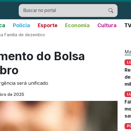
ica
Polícia
Esporte
Economia
Cultura
TV
sa Família de dezembro
Ma
amento do Bolsa
L
mbro
Re
de
gência será unificado
mi
bro de 2025
L
Fá
mo
sa
P