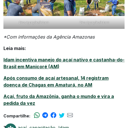
Divulgação/Idam
Divulgação/Idam
*Com informações da Agência Amazonas
Leia mais:
Idam incentiva manejo do açaí nativo e castanha-do-
Brasil em Manicoré (AM)
Após consumo de açaí artesanal, 14 registram
doença de Chagas em Amaturá, no AM
Açaí, fruto da Amazônia, ganha o mundo e vira a
pedida da vez
Compartilhe:
Tags:
açaí
,
capacitação
,
Idam