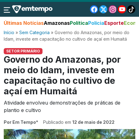
Últimas Notícias
Amazonas
Política
Polícia
Esporte
Econo
Início
»
Sem Categoria
»
Governo do Amazonas, por meio do
Idam, investe em capacitação no cultivo de açaí em Humaitá
SETOR PRIMÁRIO
Governo do Amazonas, por
meio do Idam, investe em
capacitação no cultivo de
açaí em Humaitá
Atividade envolveu demonstrações de práticas de
plantio e cultivo
Por Em Tempo*
Publicado em
12 de maio de 2022