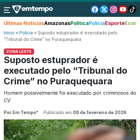
Últimas Notícias
Amazonas
Política
Polícia
Esporte
Econo
Início
»
Polícia
»
Suposto estuprador é executado pelo
“Tribunal do Crime” no Puraquequara
ZONA LESTE
Suposto estuprador é
executado pelo “Tribunal do
Crime” no Puraquequara
Homem possivelmente foi executado por criminosos do
CV
Por Em Tempo*
Publicado em
08 de fevereiro de 2026