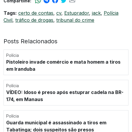
Compartilhe:
Tags:
certo de contas
,
cv
,
Estuprador
,
jack
,
Polícia
Civil
,
tráfico de drogas
,
tribunal do crime
Posts Relacionados
Polícia
Pistoleiro invade comércio e mata homem a tiros
em Iranduba
Polícia
VÍDEO: Idoso é preso após estuprar cadela na BR-
174, em Manaus
Polícia
Guarda municipal é assassinado a tiros em
Tabatinga; dois suspeitos são presos