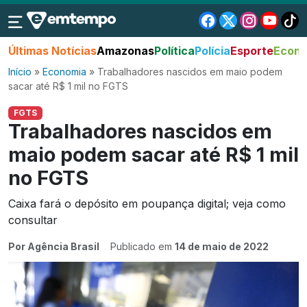
Últimas Notícias
Amazonas
Política
Polícia
Esporte
Econo
Início
»
Economia
»
Trabalhadores nascidos em maio podem
sacar até R$ 1 mil no FGTS
FGTS
Trabalhadores nascidos em
maio podem sacar até R$ 1 mil
no FGTS
Caixa fará o depósito em poupança digital; veja como
consultar
Por Agência Brasil
Publicado em
14 de maio de 2022