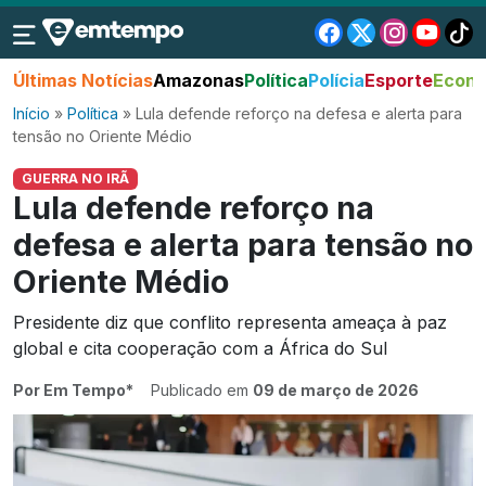
Últimas Notícias
Amazonas
Política
Polícia
Esporte
Econo
Início
»
Política
»
Lula defende reforço na defesa e alerta para
tensão no Oriente Médio
GUERRA NO IRÃ
Lula defende reforço na
defesa e alerta para tensão no
Oriente Médio
Presidente diz que conflito representa ameaça à paz
global e cita cooperação com a África do Sul
Por Em Tempo*
Publicado em
09 de março de 2026