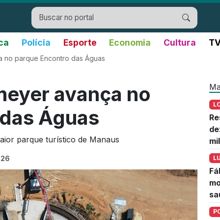
ica
Polícia
Esporte
Economia
Cultura
TV
 no parque Encontro das Águas
Ma
meyer avança no
L
 das Águas
Re
de
ior parque turístico de Manaus
mi
026
L
Fá
mo
sa
P