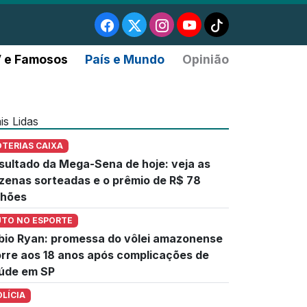
 e Famosos
País e Mundo
Opinião
is Lidas
OTERIAS CAIXA
sultado da Mega-Sena de hoje: veja as
zenas sorteadas e o prêmio de R$ 78
lhões
UTO NO ESPORTE
bio Ryan: promessa do vôlei amazonense
rre aos 18 anos após complicações de
úde em SP
OLÍCIA