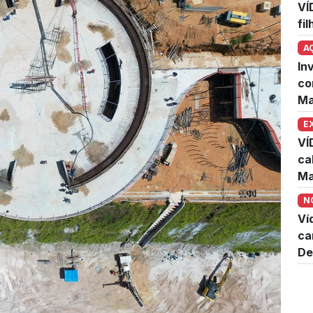
VÍ
fi
A
In
co
Ma
E
VÍ
ca
Ma
N
Ví
ca
De