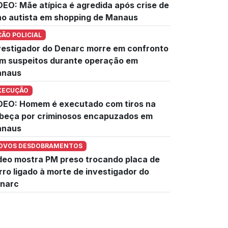
DEO: Mãe atípica é agredida após crise de
lho autista em shopping de Manaus
ÇÃO POLICIAL
vestigador do Denarc morre em confronto
m suspeitos durante operação em
naus
XECUÇÃO
DEO: Homem é executado com tiros na
beça por criminosos encapuzados em
naus
OVOS DESDOBRAMENTOS
deo mostra PM preso trocando placa de
rro ligado à morte de investigador do
narc