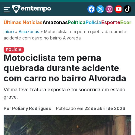
Últimas Notícias
Amazonas
Política
Polícia
Esporte
Econo
Início
»
Amazonas
»
Motociclista tem perna quebrada durante
acidente com carro no bairro Alvorada
POLÍCIA
Motociclista tem perna
quebrada durante acidente
com carro no bairro Alvorada
Vítima teve fratura exposta e foi socorrida em estado
grave.
Por Poliany Rodrigues
Publicado em
22 de abril de 2026