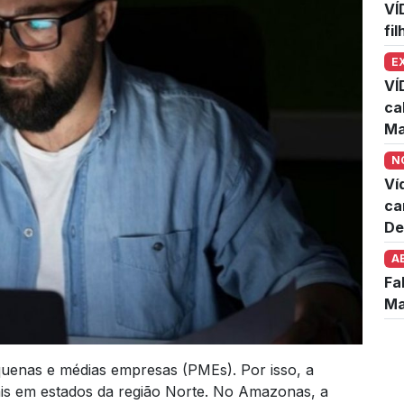
VÍ
fi
E
VÍ
ca
Ma
N
Ví
ca
De
A
Fa
Ma
uenas e médias empresas (PMEs). Por isso, a
is em estados da região Norte. No Amazonas, a