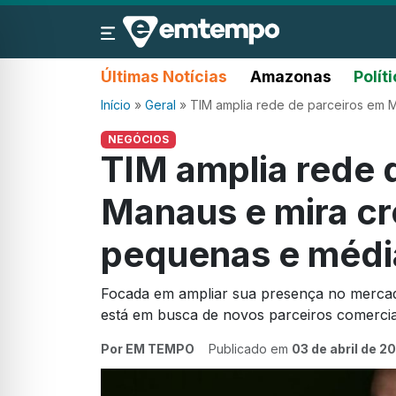
Últimas Notícias
Amazonas
Polít
Início
»
Geral
»
TIM amplia rede de parceiros em 
NEGÓCIOS
TIM amplia rede 
Manaus e mira cr
pequenas e médi
Focada em ampliar sua presença no merca
está em busca de novos parceiros comerciai
Por EM TEMPO
Publicado em
03 de abril de 2