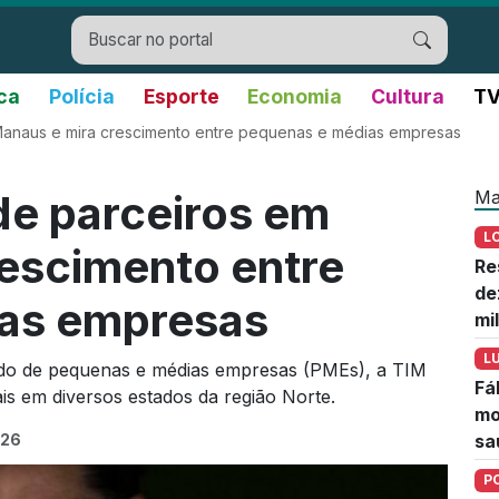
ica
Polícia
Esporte
Economia
Cultura
TV
Manaus e mira crescimento entre pequenas e médias empresas
Ma
de parceiros em
L
escimento entre
Re
de
as empresas
mi
L
do de pequenas e médias empresas (PMEs), a TIM
Fá
s em diversos estados da região Norte.
mo
026
sa
P