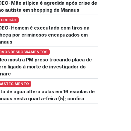
DEO: Mãe atípica é agredida após crise de
lho autista em shopping de Manaus
XECUÇÃO
DEO: Homem é executado com tiros na
beça por criminosos encapuzados em
naus
OVOS DESDOBRAMENTOS
deo mostra PM preso trocando placa de
rro ligado à morte de investigador do
narc
BASTECIMENTO
lta de água altera aulas em 16 escolas de
naus nesta quarta-feira (5); confira