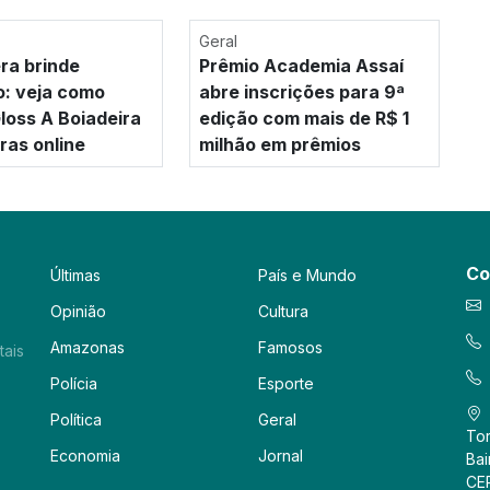
Geral
era brinde
Prêmio Academia Assaí
o: veja como
abre inscrições para 9ª
loss A Boiadeira
edição com mais de R$ 1
as online
milhão em prêmios
Co
Últimas
País e Mundo
Opinião
Cultura
Amazonas
Famosos
tais
Polícia
Esporte
Política
Geral
Tor
Economia
Jornal
Bai
CE