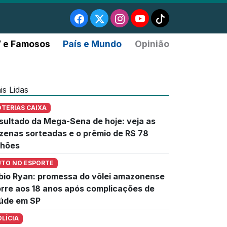
 e Famosos
País e Mundo
Opinião
is Lidas
OTERIAS CAIXA
sultado da Mega-Sena de hoje: veja as
zenas sorteadas e o prêmio de R$ 78
lhões
UTO NO ESPORTE
bio Ryan: promessa do vôlei amazonense
rre aos 18 anos após complicações de
úde em SP
OLÍCIA