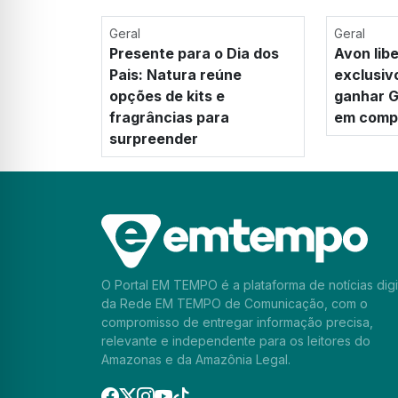
Geral
Geral
Presente para o Dia dos
Avon lib
Pais: Natura reúne
exclusiv
opções de kits e
ganhar G
fragrâncias para
em compr
surpreender
O Portal EM TEMPO é a plataforma de notícias digi
da Rede EM TEMPO de Comunicação, com o
compromisso de entregar informação precisa,
relevante e independente para os leitores do
Amazonas e da Amazônia Legal.