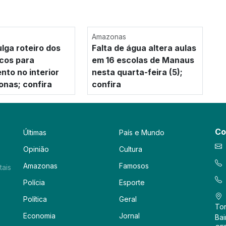
Amazonas
ulga roteiro dos
Falta de água altera aulas
cos para
em 16 escolas de Manaus
nto no interior
nesta quarta-feira (5);
nas; confira
confira
Co
Últimas
País e Mundo
Opinião
Cultura
Amazonas
Famosos
tais
Polícia
Esporte
Política
Geral
Tor
Economia
Jornal
Bai