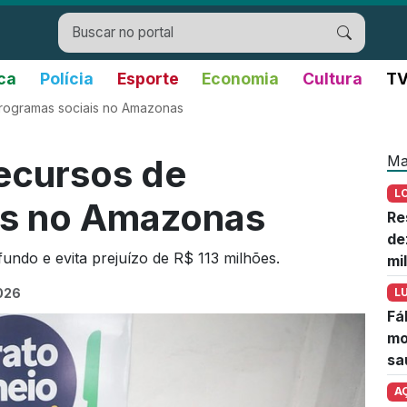
ica
Polícia
Esporte
Economia
Cultura
TV
programas sociais no Amazonas
Ma
recursos de
L
is no Amazonas
Re
de
do e evita prejuízo de R$ 113 milhões.
mi
026
L
Fá
mo
sa
A