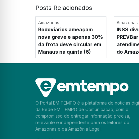
Posts Relacionados
Amazonas
Amazonas
Rodoviários ameaçam
INSS div
nova greve e apenas 30%
PREVBar
da frota deve circular em
atendime
Manaus na quinta (6)
do Amazo
O Portal EM TEMPO é a plataforma de notícias digi
da Rede EM TEMPO de Comunicação, com o
compromisso de entregar informação precisa,
relevante e independente para os leitores do
Amazonas e da Amazônia Legal.