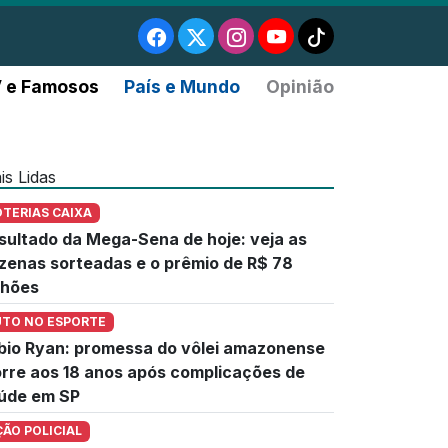
 e Famosos
País e Mundo
Opinião
is Lidas
OTERIAS CAIXA
sultado da Mega-Sena de hoje: veja as
zenas sorteadas e o prêmio de R$ 78
lhões
UTO NO ESPORTE
bio Ryan: promessa do vôlei amazonense
rre aos 18 anos após complicações de
úde em SP
ÇÃO POLICIAL