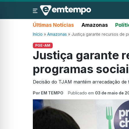
Últimas Notícias
Amazonas
Polít
Início
»
Amazonas
»
Justiça garante recursos de 
PGE-AM
Justiça garante 
programas socia
Decisão do TJAM mantém arrecadação de fun
Por EM TEMPO
Publicado em
03 de maio de 2