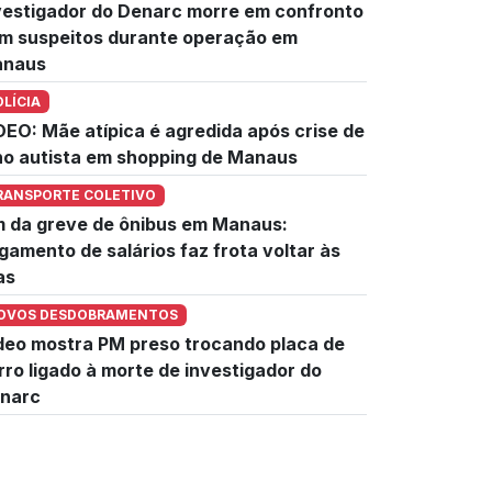
vestigador do Denarc morre em confronto
m suspeitos durante operação em
naus
OLÍCIA
DEO: Mãe atípica é agredida após crise de
lho autista em shopping de Manaus
RANSPORTE COLETIVO
m da greve de ônibus em Manaus:
gamento de salários faz frota voltar às
as
OVOS DESDOBRAMENTOS
deo mostra PM preso trocando placa de
rro ligado à morte de investigador do
narc