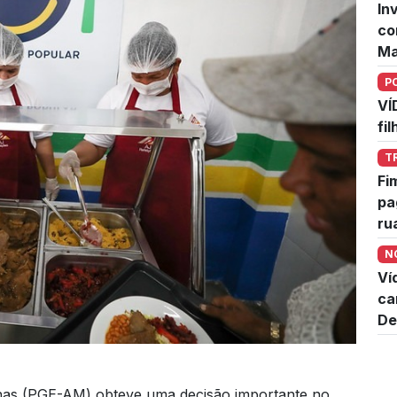
In
co
Ma
P
VÍ
fi
T
Fi
pa
ru
N
Ví
ca
De
nas (PGE-AM) obteve uma decisão importante no