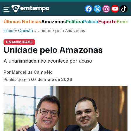
Últimas Notícias
Amazonas
Política
Polícia
Esporte
Econo
Início
»
Opinião
»
Unidade pelo Amazonas
UNANIMIDADE
Unidade pelo Amazonas
A unanimidade não acontece por acaso
Por Marcellus Campêlo
Publicado em
07 de maio de 2026