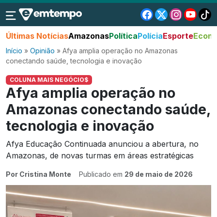
Últimas Notícias
Amazonas
Política
Polícia
Esporte
Econo
Início
»
Opinião
»
Afya amplia operação no Amazonas
conectando saúde, tecnologia e inovação
COLUNA MAIS NEGÓCIO$
Afya amplia operação no
Amazonas conectando saúde,
tecnologia e inovação
Afya Educação Continuada anunciou a abertura, no
Amazonas, de novas turmas em áreas estratégicas
Por Cristina Monte
Publicado em
29 de maio de 2026