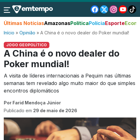
Últimas Notícias
Amazonas
Política
Polícia
Esporte
Econo
Início
»
Opinião
»
A China é o novo dealer do Poker mundial!
JOGO GEOPOLÍTICO
A China é o novo dealer do
Poker mundial!
A visita de líderes internacionais a Pequim nas últimas
semanas tem revelado algo muito maior do que simples
encontros diplomáticos
Por Farid Mendoça Júnior
Publicado em
29 de maio de 2026