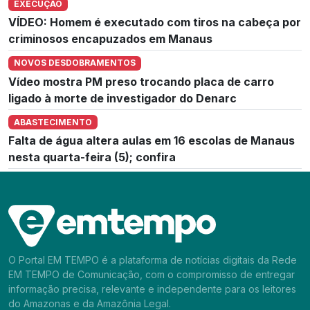
EXECUÇÃO
VÍDEO: Homem é executado com tiros na cabeça por
criminosos encapuzados em Manaus
NOVOS DESDOBRAMENTOS
Vídeo mostra PM preso trocando placa de carro
ligado à morte de investigador do Denarc
ABASTECIMENTO
Falta de água altera aulas em 16 escolas de Manaus
nesta quarta-feira (5); confira
O Portal EM TEMPO é a plataforma de notícias digitais da Rede
EM TEMPO de Comunicação, com o compromisso de entregar
informação precisa, relevante e independente para os leitores
do Amazonas e da Amazônia Legal.