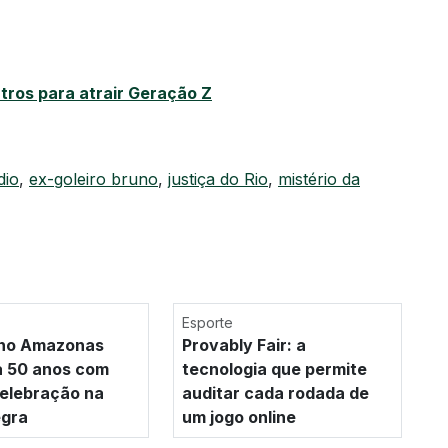
ros para atrair Geração Z
dio
,
ex-goleiro bruno
,
justiça do Rio
,
mistério da
Esporte
u no Amazonas
Provably Fair: a
a 50 anos com
tecnologia que permite
elebração na
auditar cada rodada de
egra
um jogo online