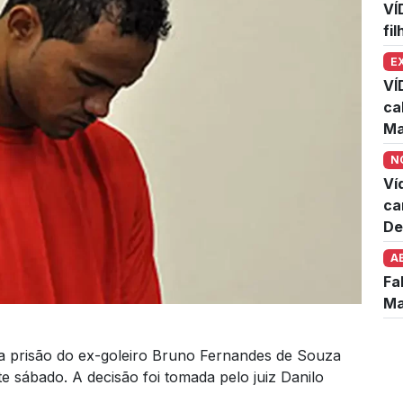
VÍ
fi
E
VÍ
ca
Ma
N
Ví
ca
De
A
Fa
Ma
 a prisão do ex-goleiro Bruno Fernandes de Souza
te sábado. A decisão foi tomada pelo juiz Danilo