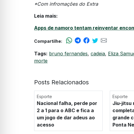
*Com infromações do Extra
Leia mais:
Apps de namoro tentam reinventar encont
Compartilhe:
Tags:
bruno fernandes
,
cadeia
,
Eliza Samu
morte
Posts Relacionados
Esporte
Esporte
Nacional falha, perde por
Jiu-jíts
2 a 1 para o ABC e fica a
complet
um jogo de dar adeus ao
grande c
acesso
Ponta N