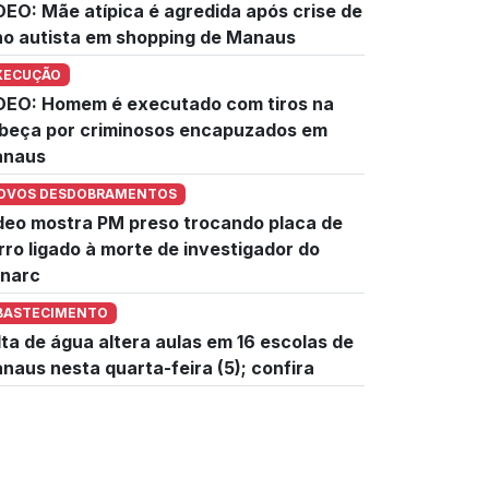
DEO: Mãe atípica é agredida após crise de
lho autista em shopping de Manaus
XECUÇÃO
DEO: Homem é executado com tiros na
beça por criminosos encapuzados em
naus
OVOS DESDOBRAMENTOS
deo mostra PM preso trocando placa de
rro ligado à morte de investigador do
narc
BASTECIMENTO
lta de água altera aulas em 16 escolas de
naus nesta quarta-feira (5); confira