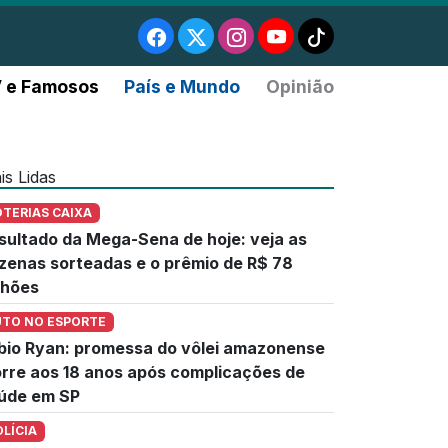
 e Famosos
País e Mundo
Opinião
is Lidas
OTERIAS CAIXA
sultado da Mega-Sena de hoje: veja as
zenas sorteadas e o prêmio de R$ 78
lhões
UTO NO ESPORTE
bio Ryan: promessa do vôlei amazonense
rre aos 18 anos após complicações de
úde em SP
OLÍCIA