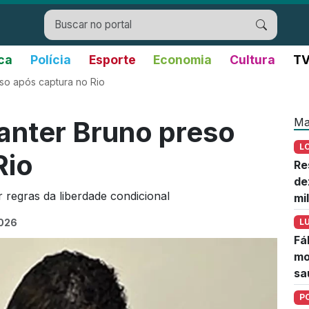
ica
Polícia
Esporte
Economia
Cultura
TV
so após captura no Rio
Ma
anter Bruno preso
L
Rio
Re
de
 regras da liberdade condicional
mi
2026
L
Fá
mo
sa
P