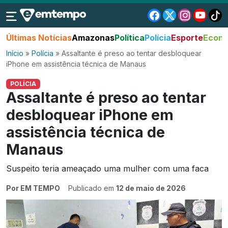
Últimas Notícias
Amazonas
Política
Polícia
Esporte
Econo
Início
»
Polícia
»
Assaltante é preso ao tentar desbloquear
iPhone em assistência técnica de Manaus
POLÍCIA
Assaltante é preso ao tentar
desbloquear iPhone em
assistência técnica de
Manaus
Suspeito teria ameaçado uma mulher com uma faca
Por EM TEMPO
Publicado em
12 de maio de 2026