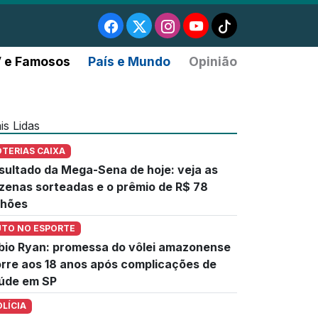
 e Famosos
País e Mundo
Opinião
is Lidas
OTERIAS CAIXA
sultado da Mega-Sena de hoje: veja as
zenas sorteadas e o prêmio de R$ 78
lhões
UTO NO ESPORTE
bio Ryan: promessa do vôlei amazonense
rre aos 18 anos após complicações de
úde em SP
OLÍCIA