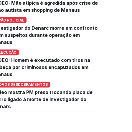
DEO: Mãe atípica é agredida após crise de
lho autista em shopping de Manaus
ÇÃO POLICIAL
vestigador do Denarc morre em confronto
m suspeitos durante operação em
naus
XECUÇÃO
DEO: Homem é executado com tiros na
beça por criminosos encapuzados em
naus
OVOS DESDOBRAMENTOS
deo mostra PM preso trocando placa de
rro ligado à morte de investigador do
narc