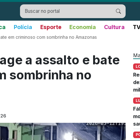
ica
Polícia
Esporte
Economia
Cultura
TV
 bate em criminoso com sombrinha no Amazonas
Ma
age a assalto e bate
L
m sombrinha no
Re
de
mi
L
Fá
026
mo
sa
P