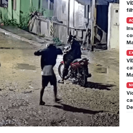
VÍ
fi
A
In
co
Ma
E
VÍ
ca
Ma
N
Ví
ca
De