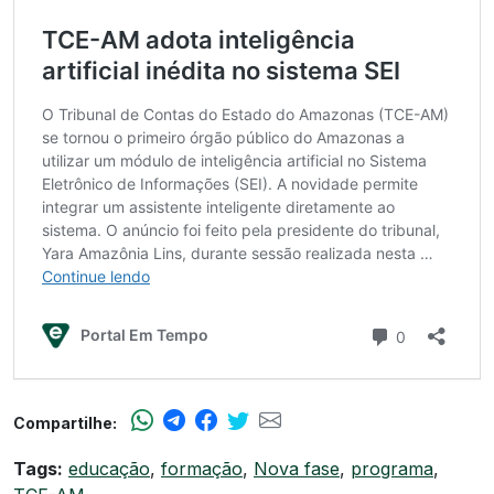
Compartilhe:
Tags:
educação
,
formação
,
Nova fase
,
programa
,