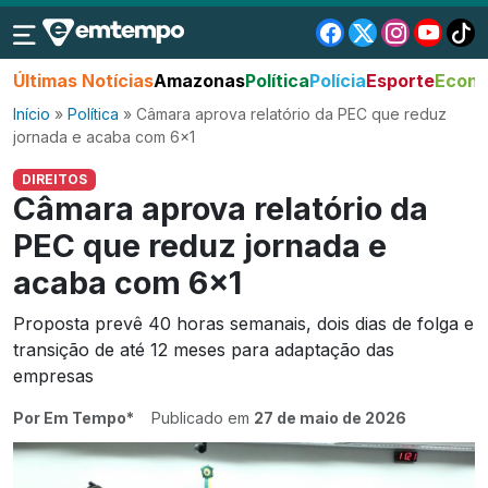
Últimas Notícias
Amazonas
Política
Polícia
Esporte
Econo
Início
»
Política
»
Câmara aprova relatório da PEC que reduz
jornada e acaba com 6×1
DIREITOS
Câmara aprova relatório da
PEC que reduz jornada e
acaba com 6×1
Proposta prevê 40 horas semanais, dois dias de folga e
transição de até 12 meses para adaptação das
empresas
Por Em Tempo*
Publicado em
27 de maio de 2026