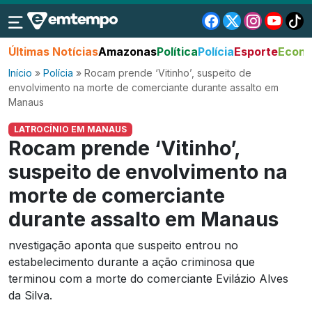
Últimas Notícias
Amazonas
Política
Polícia
Esporte
Econo
Início
»
Polícia
»
Rocam prende ‘Vitinho’, suspeito de
envolvimento na morte de comerciante durante assalto em
Manaus
LATROCÍNIO EM MANAUS
Rocam prende ‘Vitinho’,
suspeito de envolvimento na
morte de comerciante
durante assalto em Manaus
nvestigação aponta que suspeito entrou no
estabelecimento durante a ação criminosa que
terminou com a morte do comerciante Evilázio Alves
da Silva.